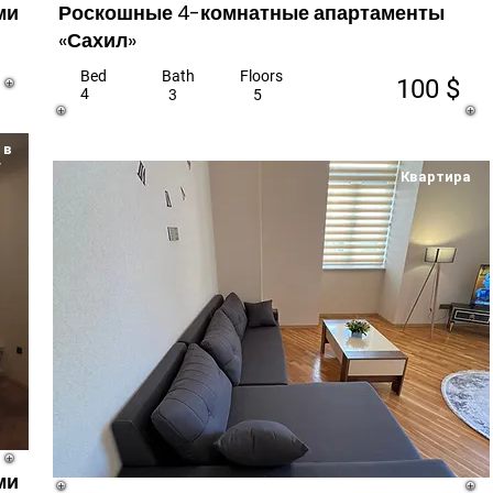
ми
Роскошные 4-комнатные апартаменты
«Сахил»
Bed
Bath
Floors
100 $
4
3
5
 в
у
Квартира
ми