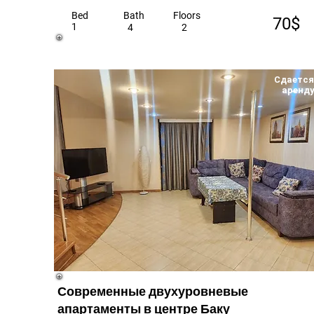
Bed
Bath
Floors
70$
1
4
2
Сдается
аренд
Современные двухуровневые
апартаменты в центре Баку