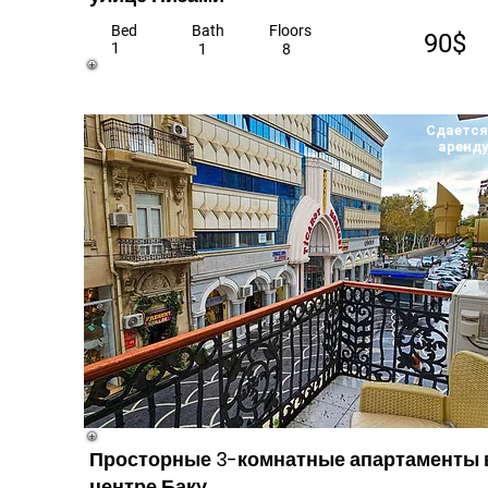
Bed
Bath
Floors
90$
1
1
8
Сдается
аренд
Просторные 3-комнатные апартаменты 
центре Баку