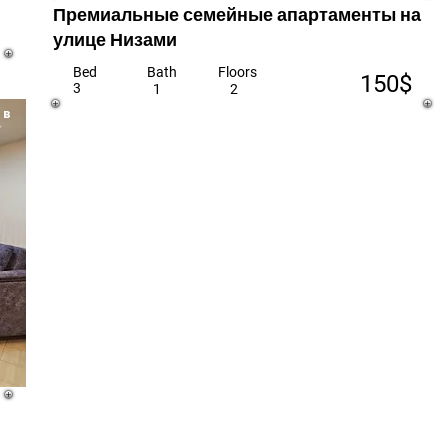
Премиальные семейные апартаменты на
улице Низами
Bed
Bath
Floors
150$
3
1
2
 в
у