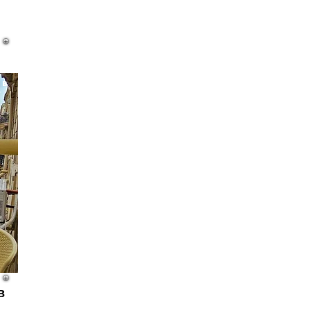
 в
у
в