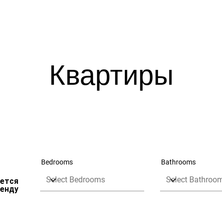
Нас
Блог
Районные Туры
Медицинский Тур
Услуги
Квартиры
Bedrooms
Bathrooms
ется
ренду