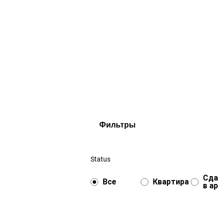
Главная
О 
Фильтры
Status
Сда
Все
Квартира
в а