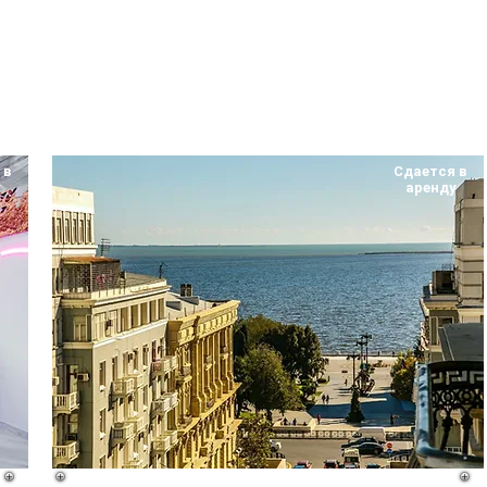
 в
Сдается в
у
аренду