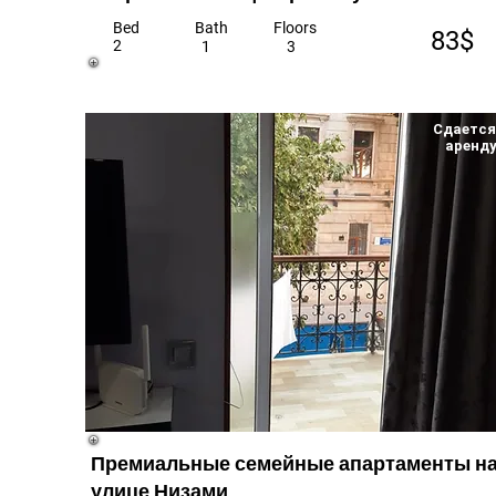
Bed
Bath
Floors
83$
2
1
3
Сдается
аренд
Премиальные семейные апартаменты н
улице Низами