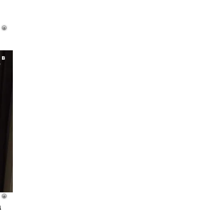
 в
у
а