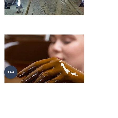
Соляные пещеры - Дуздаг (Соляная
гора)
Нефть — Санаторий Нафталан