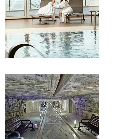
Минерал – Галаалти, Шабран