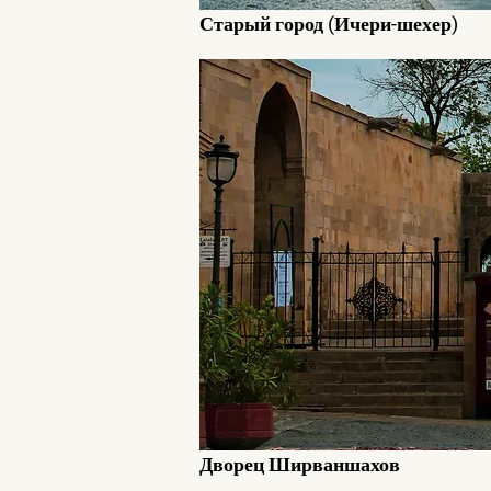
Старый город (Ичери-шехер)
Дворец Ширваншахов