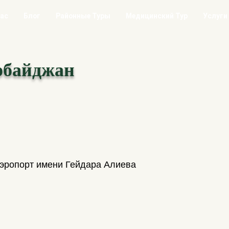
Нас
Блог
Районные Туры
Медицинский Тур
Услуги
рбайджан
эропорт имени Гейдара Алиева