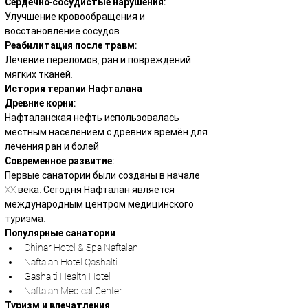
Сердечно-сосудистые нарушения:
Улучшение кровообращения и 
восстановление сосудов.
Реабилитация после травм:
Лечение переломов, ран и повреждений 
мягких тканей.
История терапии Нафталана
Древние корни:
Нафталанская нефть использовалась 
местным населением с древних времён для 
лечения ран и болей.
Современное развитие:
Первые санатории были созданы в начале 
XX века. Сегодня Нафталан является 
международным центром медицинского 
туризма.
Популярные санатории
Chinar Hotel & Spa Naftalan
Naftalan Hotel Qashalti
Gashalti Health Hotel
Naftalan Medical Center
Туризм и впечатления