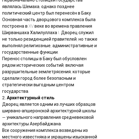
Первоначально столицей государства 
являлась Шемаха, однако позднее 
политический центр был перенесён в Баку.
Основная часть дворцового комплекса была 
построена в XV веке во времена правления 
Ширваншаха Халилуллаха I. Дворец служил 
не только резиденцией правителей, но также 
выполнял религиозные, административные и 
государственные функции.
Перенос столицы в Баку был обусловлен 
рядом исторических событий, включая 
разрушительные землетрясения, которые 
сделали город более безопасным и 
стратегически выгодным центром 
государства.
2. Архитектурный стиль
Дворец является одним из лучших образцов 
ширвано-апшеронской архитектурной школы 
— уникального направления средневековой 
архитектуры Азербайджана.
Все сооружения комплекса возведены из 
местного известняка и украшены изысканной 