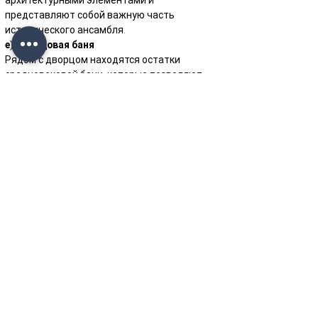
архитектурными элементами и 
представляют собой важную часть 
исторического ансамбля.
е) Дворцовая баня
Рядом с дворцом находятся остатки 
средневековой бани, которые позволяют 
получить представление о повседневной 
жизни и бытовой культуре того времени.
4. Культурное и историческое значение
Дворец Ширваншахов является одним из 
важнейших символов средневекенной 
государственности Азербайджана и 
свидетельством высокого уровня развития 
культуры и искусства того периода.
Комплекс считается одним из выдающихся 
памятников исламской архитектуры на 
Кавказе и представляет большую ценность 
для мировой истории и культуры.
В 2000 году Дворец Ширваншахов вместе с 
Ичеришехером и Девичьей башней был 
включён в Список Всемирного наследия 
ЮНЕСКО, что подтвердило его 