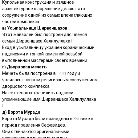
Купольная конструкция и изящное 
архитектурное оформление делают это 
сооружение одной из самых впечатляющих 
частей комплекса.
в) Усыпальница Ширваншахов
Этот мавзолей был построен для членов 
семьи Ширваншаха Халилуллаха I.
Вход в усыпальницу украшен кораническими 
надписями и тонкой каменной резьбой, 
выполненной мастерами своего времени.
г) Дворцовая мечеть
Мечеть была построена в 1441 году и 
являлась главным религиозным сооружением 
дворцового комплекса.
На её стенах сохранились надписи, 
упоминающие имя Ширваншаха Халилуллаха 
I.
д) Ворота Мурада
Ворота Мурада были возведены в XVI веке в 
период правления Сефевидов.
Они отличаются оригинальными 