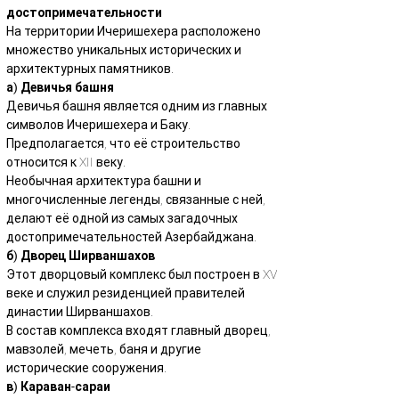
достопримечательности
На территории Ичеришехера расположено 
множество уникальных исторических и 
архитектурных памятников.
а) Девичья башня
Девичья башня является одним из главных 
символов Ичеришехера и Баку.
Предполагается, что её строительство 
относится к XII веку.
Необычная архитектура башни и 
многочисленные легенды, связанные с ней, 
делают её одной из самых загадочных 
достопримечательностей Азербайджана.
б) Дворец Ширваншахов
Этот дворцовый комплекс был построен в XV 
веке и служил резиденцией правителей 
династии Ширваншахов.
В состав комплекса входят главный дворец, 
мавзолей, мечеть, баня и другие 
исторические сооружения.
в) Караван-сараи