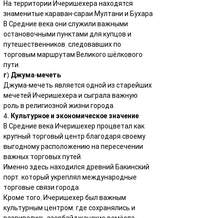
На территории Ичеришехера находятся 
знаменитые караван-сараи Мултани и Бухара.
В Средние века они служили важными 
остановочными пунктами для купцов и 
путешественников, следовавших по 
торговым маршрутам Великого шёлкового 
пути.
г) Джума-мечеть
Джума-мечеть является одной из старейших 
мечетей Ичеришехера и сыграла важную 
роль в религиозной жизни города.
4. Культурное и экономическое значение
В Средние века Ичеришехер процветал как 
крупный торговый центр благодаря своему 
выгодному расположению на пересечении 
важных торговых путей.
Именно здесь находился древний Бакинский 
порт, который укреплял международные 
торговые связи города.
Кроме того, Ичеришехер был важным 
культурным центром, где сохранялись и 