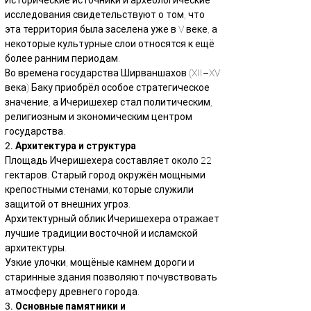
Исторические источники и археологические 
исследования свидетельствуют о том, что 
эта территория была заселена уже в V веке, а 
некоторые культурные слои относятся к ещё 
более ранним периодам.
Во времена государства Ширваншахов (XII–XV 
века) Баку приобрёл особое стратегическое 
значение, а Ичеришехер стал политическим, 
религиозным и экономическим центром 
государства.
2. Архитектура и структура
Площадь Ичеришехера составляет около 22 
гектаров. Старый город окружён мощными 
крепостными стенами, которые служили 
защитой от внешних угроз.
Архитектурный облик Ичеришехера отражает 
лучшие традиции восточной и исламской 
архитектуры.
Узкие улочки, мощёные камнем дороги и 
старинные здания позволяют почувствовать 
атмосферу древнего города.
3. Основные памятники и 