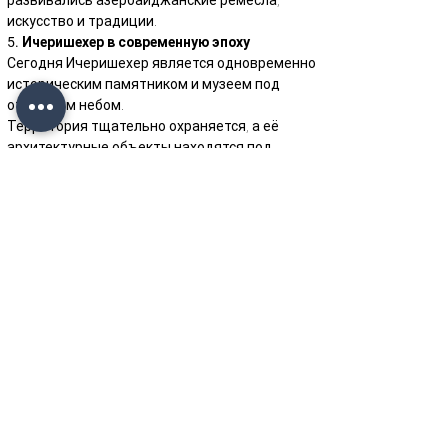
развивались азербайджанские ремёсла, 
искусство и традиции.
5. Ичеришехер в современную эпоху
Сегодня Ичеришехер является одновременно 
историческим памятником и музеем под 
открытым небом.
Территория тщательно охраняется, а её 
архитектурные объекты находятся под 
государственной защитой.
Посетители могут познакомиться с 
историческими памятниками, приобрести 
изделия народных мастеров и попробовать 
блюда национальной кухни в многочисленных 
ресторанах и кафе Старого города.
Ичеришехер часто называют «музеем под 
открытым небом», который ежегодно 
привлекает тысячи туристов со всего мира.
6. Объект Всемирного наследия ЮНЕСКО
В 2000 году Ичеришехер вместе с Девичьей 
башней и Дворцом Ширваншахов был 
включён в Список Всемирного наследия 
ЮНЕСКО, что подчеркнуло его 