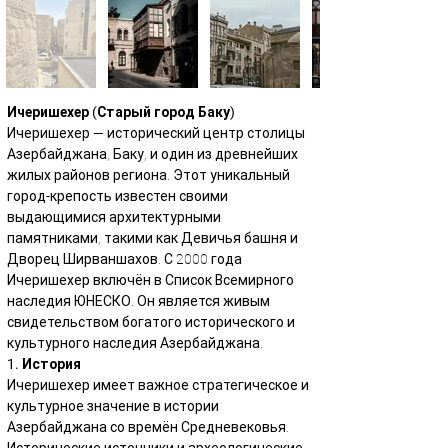
Ичеришехер (Старый город Баку)
Ичеришехер — исторический центр столицы 
Азербайджана, Баку, и один из древнейших 
жилых районов региона. Этот уникальный 
город-крепость известен своими 
выдающимися архитектурными 
памятниками, такими как Девичья башня и 
Дворец Ширваншахов. С 2000 года 
Ичеришехер включён в Список Всемирного 
наследия ЮНЕСКО. Он является живым 
свидетельством богатого исторического и 
культурного наследия Азербайджана.
1. История
Ичеришехер имеет важное стратегическое и 
культурное значение в истории 
Азербайджана со времён Средневековья.