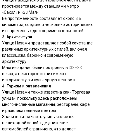
Улица находится в центральной части Баку и 
простирается между станциями метро 
«Сахил» и «28 Мая».
Её протяжённость составляет около 3,5 
километра, соединяя несколько исторических 
и современных достопримечательностей.
3. Архитектура
Улица Низами представляет собой сочетание 
различных архитектурных стилей, включая 
классицизм, барокко и современную 
архитектуру.
Многие здания были построены в XIX–XX 
веках, а некоторые из них имеют 
историческую и культурную ценность.
4. Туризм и развлечения
Улица Низами также известна как «Торговая 
улица», поскольку здесь расположены 
многочисленные магазины, рестораны, кафе 
и развлекательные центры.
Значительная часть улицы является 
пешеходной зоной, где движение 
автомобилей ограничено, что делает 