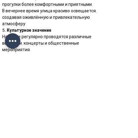
прогулки более комфортными и приятными.
В вечернее время улица красиво освещается, 
создавая оживлённую и привлекательную 
атмосферу.
5. Культурное значение
На улице регулярно проводятся различные 
выставки, концерты и общественные 
мероприятия.
Улица Низами является одним из ключевых 
центров культурной жизни Баку.
Улица Низами — это прекрасный символ 
богатой истории, современности и культуры 
Баку. Если вы посещаете столицу 
Азербайджана, прогулка по этой знаменитой 
улице станет незабываемой частью вашего 
путешествия.