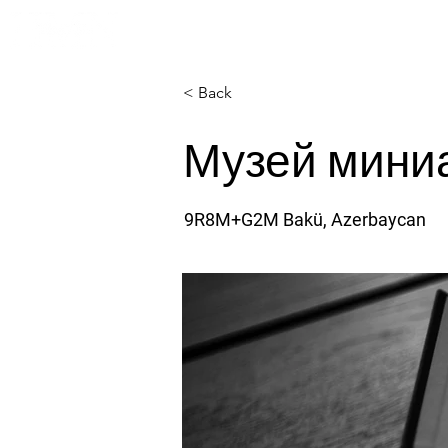
Главная
О 
< Back
Музей мини
9R8M+G2M Bakü, Azerbaycan