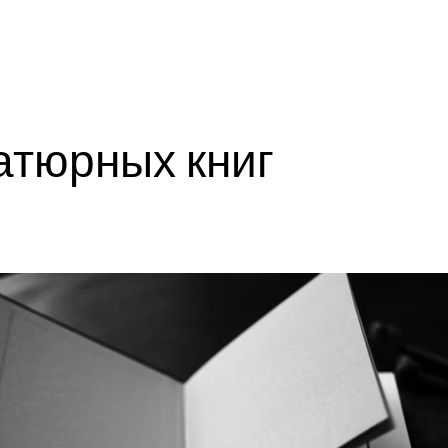
Нас
Блог
Районные Туры
Медицинский Тур
Услуги
атюрных книг