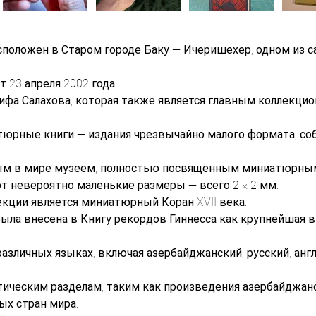
положен в Старом городе Баку — Ичеришехер, одном из с
 23 апреля 2002 года.
рифа Салахова, которая также является главным коллекци
юрные книги — издания чрезвычайно малого формата, соб
ым в мире музеем, полностью посвящённым миниатюрным
 невероятно маленькие размеры — всего 2 × 2 мм.
екции является миниатюрный Коран XVII века.
 была внесена в Книгу рекордов Гиннесса как крупнейшая
зличных языках, включая азербайджанский, русский, англ
тическим разделам, таким как произведения азербайджанс
ых стран мира.