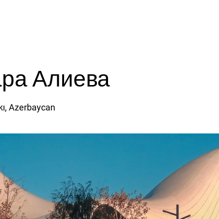
Нас
Блог
Районные Туры
Медицинский Тур
Услуги
ара Алиева
kı, Azerbaycan