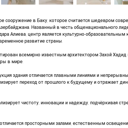
ое сооружение в Баку, которое считается шедевром совр
зербайджана. Названный в честь общенационального лиде
дара Алиева, центр является культурно-образовательным
овременное развитие страны.
тирован всемирно известным архитектором Захой Хадид и
ры в мире.
укция здания отличается плавными линиями и непрерывны
изирует переход от прошлого к будущему и отражает дин
изирует чистоту, инновации и надежду, подчёркивая стре
 отличается просторными залами, естественным освещен