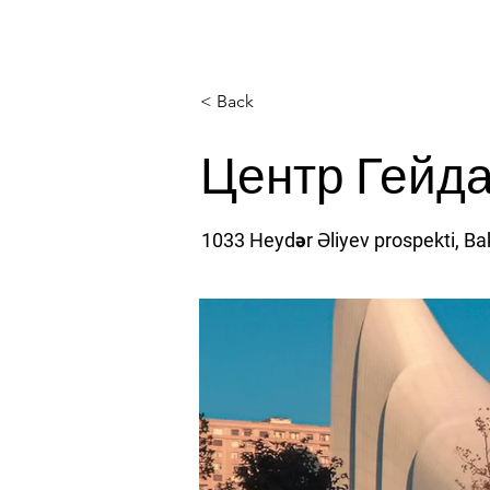
Главная
О 
< Back
Центр Гейд
1033 Heydər Əliyev prospekti, Ba