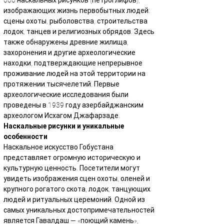
000 наскальных рисунков (петроглифов), 
изображающих жизнь первобытных людей: 
сцены охоты, рыболовства, строительства 
лодок, танцев и религиозных обрядов. Здесь 
также обнаружены древние жилища, 
захоронения и другие археологические 
находки, подтверждающие непрерывное 
проживание людей на этой территории на 
протяжении тысячелетий. Первые 
археологические исследования были 
проведены в 1939 году азербайджанским 
археологом Исхагом Джафарзаде.
Наскальные рисунки и уникальные 
особенности
Наскальное искусство Гобустана 
представляет огромную историческую и 
культурную ценность. Посетители могут 
увидеть изображения сцен охоты, оленей и 
крупного рогатого скота, лодок, танцующих 
людей и ритуальных церемоний. Одной из 
самых уникальных достопримечательностей 
является Гавалдаш — «поющий камень», 