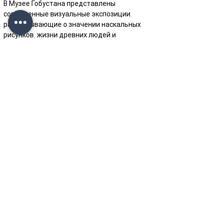
В Музее Гобустана представлены 
современные визуальные экспозиции, 
рассказывающие о значении наскальных 
рисунков, жизни древних людей и 
археологических открытиях региона.
Этот объект идеально подойдёт для 
любителей истории, культуры и природы, а 
его основные достопримечательности можно 
комфортно осмотреть всего за один день.
Как добраться и дополнительная 
информация
Гобустан находится примерно в 1–1,5 часах 
езды на автомобиле от Баку. Для 
посетителей предусмотрены парковочные 
места и необходимая туристическая 
инфраструктура. Эта территория прекрасно 
подходит для пеших прогулок, исследования 
исторических памятников и создания 
впечатляющих фотографий.