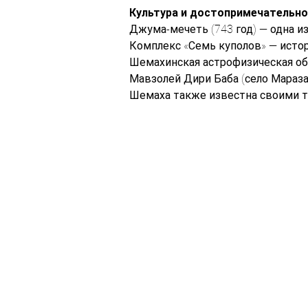
Культура и достопримечательн
Джума-мечеть (743 год) — одна и
Комплекс «Семь куполов» — исто
Шемахинская астрофизическая об
Мавзолей Дири Баба (село Мараза
Шемаха также известна своими т