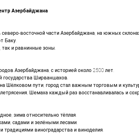
центр Азербайджана
 северо-восточной части Азербайджана, на южных склонах
т Баку.
 так и равнинные зоны.
одов Азербайджана, с историей около 2500 лет.
ей государства Ширваншахов.
на Шёлковом пути, город стал важным торговым и культ
етрясения, Шемаха каждый раз восстанавливалась и сохр
дное, зима относительно тёплая.
ами, садами и зелёными лесами.
и традициями виноградарства и виноделия.