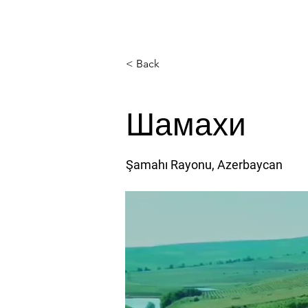
Главная
О 
< Back
Шамахи
Şamahı Rayonu, Azerbaycan