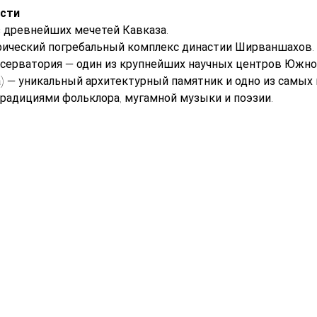
ости
з древнейших мечетей Кавказа.
рический погребальный комплекс династии Ширваншахов.
серватория — один из крупнейших научных центров Южног
) — уникальный архитектурный памятник и одно из самых
радициями фольклора, мугамной музыки и поэзии.