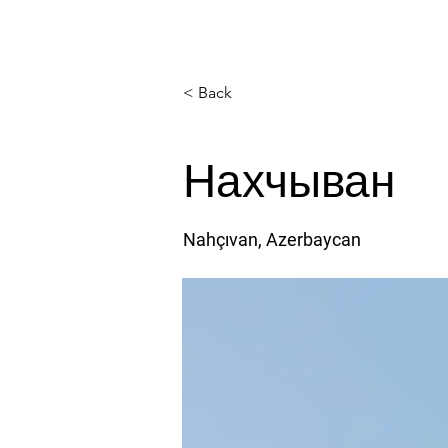
Главная
О 
< Back
Нахчыван
Nahçıvan, Azerbaycan