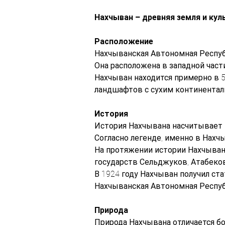
Нахчыван – древняя земля и ку
Расположение
Нахчыванская Автономная Респуб
Она расположена в западной част
Нахчыван находится примерно в 5
ландшафтов с сухим континента
История
История Нахчывана насчитывает 5
Согласно легенде, именно в Нахч
На протяжении истории Нахчыван 
государств Сельджуков, Атабеко
В 1924 году Нахчыван получил ст
Нахчыванская Автономная Респуб
Природа
Природа Нахчывана отличается бо