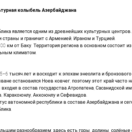
льтурная колыбель Азербайджана
лика является одним из древнейших культурных центров
и страны и граничит с Арменией, Ираном и Турцией.
00 км от Баку. Территория региона в основном состоит и
льным климатом.
–6 тысяч лет и восходит к эпохам энеолита и бронзового 
ыване остановился Ноев ковчег, поэтому этот край часто 
входил в состав государства Атропатена, Сасанидской имп
в, Каракоюнлу, Аккоюнлу и Сефевидов.
атус автономной республики в составе Азербайджана и сег
лика.
льшим разнообразием: здесь есть горы, долины, солёные 