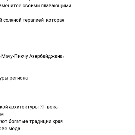
знаменитое своими плавающими 
 соляной терапией, которая 
«Мачу-Пикчу Азербайджана».
уры региона.
ой архитектуры XII века.
м.
ют богатые традиции края.
ове мёда.