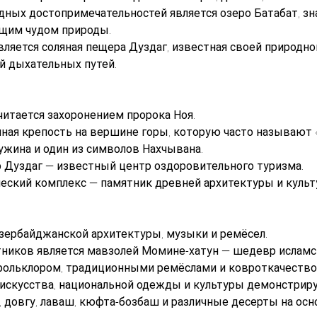
дных достопримечательностей является озеро Батабат, 
ящим чудом природы.
яется соляная пещера Дуздаг, известная своей природной
й дыхательных путей.
читается захоронением пророка Ноя.
ная крепость на вершине горы, которую часто называют 
ужина и один из символов Нахчывана.
р Дуздаг — известный центр оздоровительного туризма.
еский комплекс — памятник древней архитектуры и культ
зербайджанской архитектуры, музыки и ремёсел.
ников является мавзолей Момине-хатун — шедевр исламск
фольклором, традиционными ремёслами и ковроткачество
искусства, национальной одежды и культуры демонстриру
 довгу, лаваш, кюфта-бозбаш и различные десерты на осн