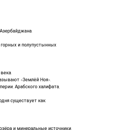
 Азербайджана.
з горных и полупустынных 
века.
называют «Землёй Ноя».
ерии, Арабского халифата, 
одня существует как 
озёра и минеральные источники.