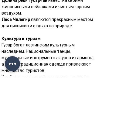
Долина реки Гусарчай
 известна своими 
живописными пейзажами и чистым горным 
воздухом.
Леса Чилегир
 являются прекрасным местом 
для пикников и отдыха на природе.
Культура и туризм
Гусар богат лезгинским культурным 
наследием. Национальные танцы, 
музыкальные инструменты (зурна и гармонь), 
а также традиционная одежда привлекают 
множество туристов.
В районе регулярно проводятся различные 
фольклорные фестивали.
Местная кухня особенно известна такими 
блюдами, как лезгинский хинкал, сурхуллу, 
тандырный хлеб и другие традиционные 
угощения.
В городе Гусар также находятся музеи, 
культурные центры и исторические 
памятники.