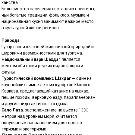
ханства.
Большинство населения составляют лезгины, 
чьи богатые традиции, фольклор, музыка и 
национальная кухня занимают важное место 
в культурной жизни региона.
Природа
Гусар славится своей живописной природой и 
широкими возможностями для туризма.
Национальный парк Шахдаг
 является 
местом обитания редких видов флоры и 
фауны.
Туристический комплекс Шахдаг
 — один из 
крупнейших зимне-летних курортов Южного 
Кавказа, предлагающий катание на лыжах, 
пешие походы, верховую езду, парапланеризм 
и другие виды активного отдыха.
Село Лаза
, расположенное на высоте 1300 
метров над уровнем моря, считается 
популярным направлением для горного 
туризма и экотуризма.