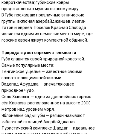
ковроткачества; губинские ковры 
представлены в музеях по всему миру.
В Губе проживают различные этнические 
группы, включая азербайджанцев, лезгин, 
татов и евреев. Посёлок Красная Слобода 
является одним из немногих мест в мире, где 
горские евреи живут компактной общиной.
Природа и достопримечательности
Губа славится своей природной красотой. 
Самые популярные места:
Тенгийское ущелье — известное своими 
захватывающими пейзажами.
Водопад Афурджа — впечатляющее 
природное чудо.
Село Хыналыг — одно из древнейших горных 
сёл Кавказа, расположенное на высоте 2000 
метров над уровнем моря.
Яблоневые сады Губы — регион называют 
«яблочной столицей Азербайджана».
Туристический комплекс Шахдаг — идеальное 