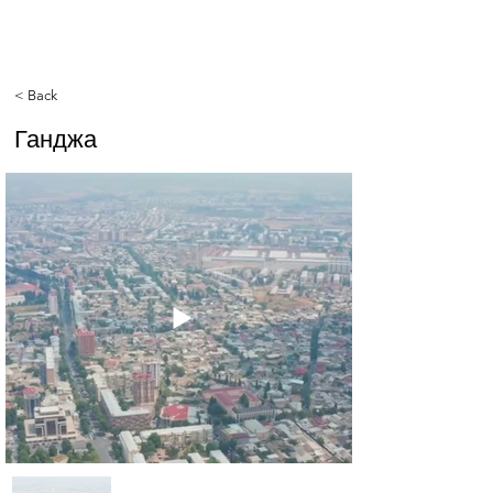
< Back
Ганджа