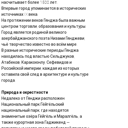
насчитывает более 1500 лет.
Впервые город упоминается в исторических 
источниках IX века.
На протяжении веков Гянджа была важным 
центром торговли, образования и культуры.
Город является родиной великого 
азербайджанского поэта Низами Гянджеви, 
чьё творчество известно во всём мире.
В разные исторические периоды Гянджа 
находилась под властью Сельджуков, 
Атабеков, Каракоюнлу, Сефевидов и 
Российской империи, каждая из которых 
оставила свой след в архитектуре и культуре 
города.
Природа и окрестности
Недалеко от Гянджи расположен 
Национальный парк Гёйгёльский 
национальный парк, где находятся 
знаменитые озёра Гёйгёль и Маралгёль, а 
также курортная зона Гаджикенд — 