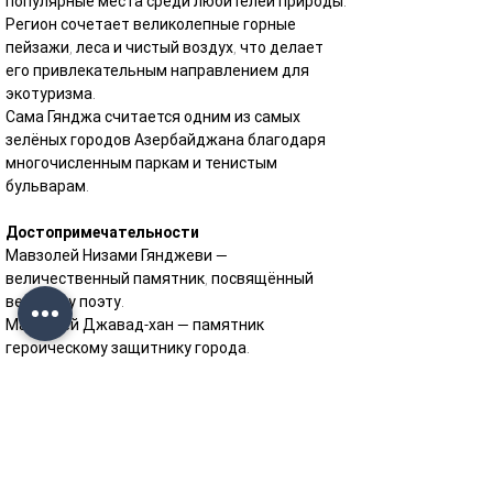
популярные места среди любителей природы.
Регион сочетает великолепные горные 
пейзажи, леса и чистый воздух, что делает 
его привлекательным направлением для 
экотуризма.
Сама Гянджа считается одним из самых 
зелёных городов Азербайджана благодаря 
многочисленным паркам и тенистым 
бульварам.
Достопримечательности
Мавзолей Низами Гянджеви — 
величественный памятник, посвящённый 
великому поэту.
Мавзолей Джавад-хан — памятник 
героическому защитнику города.
Гянджинские крепостные ворота — символ 
древней истории города.
Комплекс Имамзаде — шедевр исламской 
архитектуры и важное место паломничества.
Сад Хана, Филармонический парк и Городской 
парк являются прекрасными местами для 