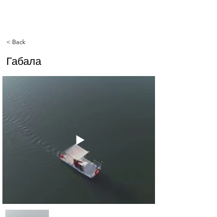
< Back
Габала